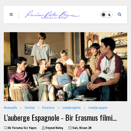
Anasayfa
Günlük
Erasmus
isveçte eğitim
isveçte yaşam
L'auberge Espagnole - Bir Erasmus filmi...
İlk Yorumu Siz Yapın
Veysel Keleş
Salı, Nisan 28