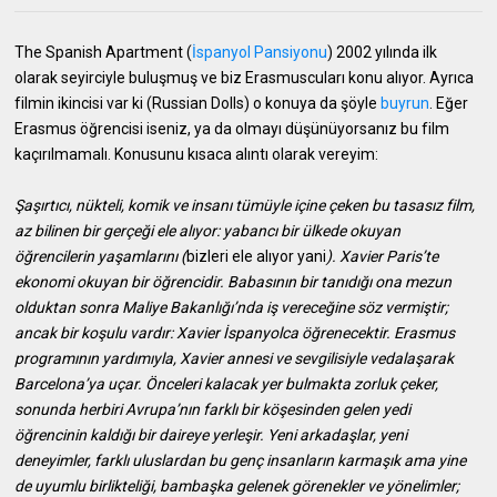
The Spanish Apartment (
İspanyol Pansiyonu
) 2002 yılında ilk
olarak seyirciyle buluşmuş ve biz Erasmuscuları konu alıyor. Ayrıca
filmin ikincisi var ki (Russian Dolls) o konuya da şöyle
buyrun
. Eğer
Erasmus öğrencisi iseniz, ya da olmayı düşünüyorsanız bu film
kaçırılmamalı. Konusunu kısaca alıntı olarak vereyim:
Şaşırtıcı, nükteli, komik ve insanı tümüyle içine çeken bu tasasız film,
az bilinen bir gerçeği ele alıyor: yabancı bir ülkede okuyan
öğrencilerin yaşamlarını
(
bizleri ele alıyor yani
)
.
Xavier Paris’te
ekonomi okuyan bir öğrencidir. Babasının bir tanıdığı ona mezun
olduktan sonra Maliye Bakanlığı’nda iş vereceğine söz vermiştir;
ancak bir koşulu vardır: Xavier İspanyolca öğrenecektir. Erasmus
programının yardımıyla, Xavier annesi ve sevgilisiyle vedalaşarak
Barcelona’ya uçar. Önceleri kalacak yer bulmakta zorluk çeker,
sonunda herbiri Avrupa’nın farklı bir köşesinden gelen yedi
öğrencinin kaldığı bir daireye yerleşir. Yeni arkadaşlar, yeni
deneyimler, farklı uluslardan bu genç insanların karmaşık ama yine
de uyumlu birlikteliği, bambaşka gelenek görenekler ve yönelimler;