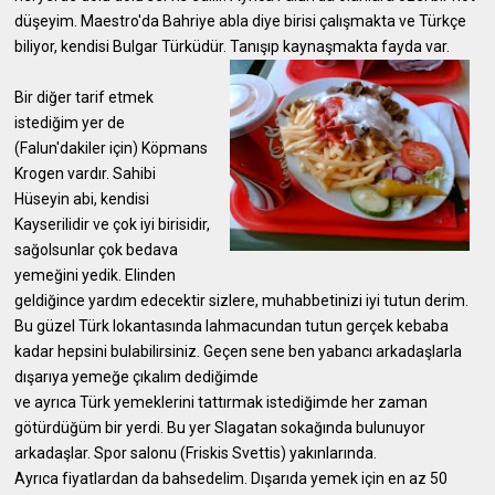
düşeyim. Maestro'da Bahriye abla diye birisi çalışmakta ve Türkçe
biliyor, kendisi Bulgar Türküdür. Tanışıp kaynaşmakta fayda var.
Bir diğer tarif etmek
istediğim yer de
(Falun'dakiler için) Köpmans
Krogen vardır. Sahibi
Hüseyin abi, kendisi
Kayserilidir ve çok iyi birisidir,
sağolsunlar çok bedava
yemeğini yedik. Elinden
geldiğince yardım edecektir sizlere, muhabbetinizi iyi tutun derim.
Bu güzel Türk lokantasında lahmacundan tutun gerçek kebaba
kadar hepsini bulabilirsiniz. Geçen sene ben yabancı arkadaşlarla
dışarıya yemeğe çıkalım dediğimde
ve ayrıca Türk yemeklerini tattırmak istediğimde her zaman
götürdüğüm bir yerdi. Bu yer Slagatan sokağında bulunuyor
arkadaşlar. Spor salonu (Friskis Svettis) yakınlarında.
Ayrıca fiyatlardan da bahsedelim. Dışarıda yemek için en az 50