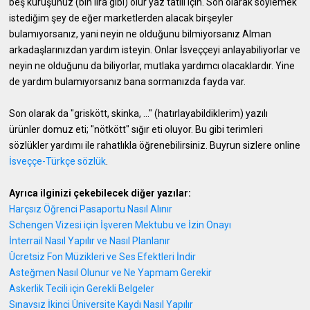
beş kuruşunuz (bin lira gibi) olur yaz tatili için. Son olarak söylemek
istediğim şey de eğer marketlerden alacak birşeyler
bulamıyorsanız, yani neyin ne olduğunu bilmiyorsanız Alman
arkadaşlarınızdan yardım isteyin. Onlar İsveççeyi anlayabiliyorlar ve
neyin ne olduğunu da biliyorlar, mutlaka yardımcı olacaklardır. Yine
de yardım bulamıyorsanız bana sormanızda fayda var.
Son olarak da "griskött, skinka, ..." (hatırlayabildiklerim) yazılı
ürünler domuz eti; "nötkött" sığır eti oluyor. Bu gibi terimleri
sözlükler yardımı ile rahatlıkla öğrenebilirsiniz. Buyrun sizlere online
İsveççe-Türkçe sözlük
.
Ayrıca ilginizi çekebilecek diğer yazılar:
Harçsız Öğrenci Pasaportu Nasıl Alınır
Schengen Vizesi için İşveren Mektubu ve İzin Onayı
İnterrail Nasıl Yapılır ve Nasıl Planlanır
Ücretsiz Fon Müzikleri ve Ses Efektleri İndir
Asteğmen Nasıl Olunur ve Ne Yapmam Gerekir
Askerlik Tecili için Gerekli Belgeler
Sınavsız İkinci Üniversite Kaydı Nasıl Yapılır