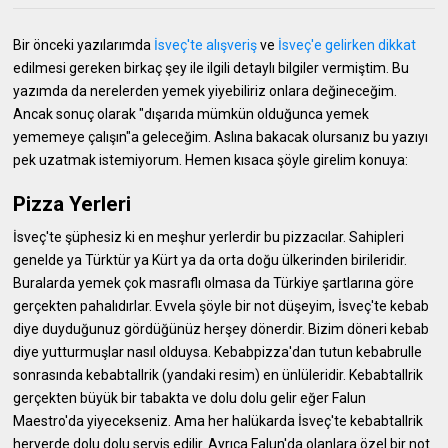
Bir önceki yazılarımda
İsveç'te alışveriş
ve
İsveç'e gelirken dikkat
edilmesi gereken birkaç şey ile ilgili detaylı bilgiler vermiştim. Bu
yazımda da nerelerden yemek yiyebiliriz onlara değineceğim.
Ancak sonuç olarak "dışarıda mümkün olduğunca yemek
yememeye çalışın"a geleceğim. Aslına bakacak olursanız bu yazıyı
pek uzatmak istemiyorum. Hemen kısaca şöyle girelim konuya:
Pizza Yerleri
İsveç'te şüphesiz ki en meşhur yerlerdir bu pizzacılar. Sahipleri
genelde ya Türktür ya Kürt ya da orta doğu ülkerinden birileridir.
Buralarda yemek çok masraflı olmasa da Türkiye şartlarına göre
gerçekten pahalıdırlar. Evvela şöyle bir not düşeyim, İsveç'te kebab
diye duyduğunuz gördüğünüz herşey dönerdir. Bizim döneri kebab
diye yutturmuşlar nasıl olduysa. Kebabpizza'dan tutun kebabrulle
sonrasında kebabtallrik (yandaki resim) en ünlüleridir. Kebabtallrik
gerçekten büyük bir tabakta ve dolu dolu gelir eğer Falun
Maestro'da yiyecekseniz. Ama her halükarda İsveç'te kebabtallrik
heryerde dolu dolu servis edilir. Ayrıca Falun'da olanlara özel bir not