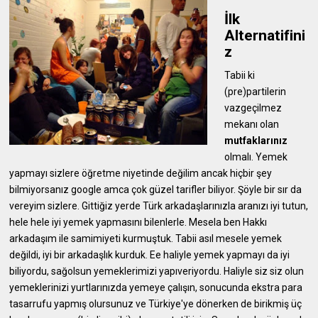
İlk
Alternatifini
z
Tabii ki
(pre)partilerin
vazgeçilmez
mekanı olan
mutfaklarınız
olmalı. Yemek
yapmayı sizlere öğretme niyetinde değilim ancak hiçbir şey
bilmiyorsanız google amca çok güzel tarifler biliyor. Şöyle bir sır da
vereyim sizlere. Gittiğiz yerde Türk arkadaşlarınızla aranızı iyi tutun,
hele hele iyi yemek yapmasını bilenlerle. Mesela ben Hakkı
arkadaşım ile samimiyeti kurmuştuk. Tabii asıl mesele yemek
değildi, iyi bir arkadaşlık kurduk. Ee haliyle yemek yapmayı da iyi
biliyordu, sağolsun yemeklerimizi yapıveriyordu. Haliyle siz siz olun
yemeklerinizi yurtlarınızda yemeye çalışın, sonucunda ekstra para
tasarrufu yapmış olursunuz ve Türkiye'ye dönerken de birikmiş üç