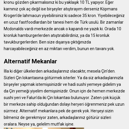
kronu gözden çıkarmalısınız ki bu yaklaşık 10 TL yapıyor. Eğer
karnınız çok aç değil ise birşeyler atıştırayım derseniz Köpmans
Krogen'de lahmacun yiyebilirsiniz ki sadece 35 kron. Yiyebileceğiniz
en ucuz fastfoodlardan bir tanesi hem de Türk usulü. Bir zamanlar
Mcdonalds vardı merkezde ancak o kapandı ne yazık ki. Orada 10
kronluk hamburgerlerden atıştırabilirdiniz, ya da 15 kronluk
tavukburgerlerden. Ben size dışarıya çıktığınızda
harcayabileceğiniz en az miktarı verdim, bunun en tavanı yok.
Alternatif Mekanlar
İlla ki diğer ülkelerden arkadaşlarınız olacaktır, mesela Çin'den.
Sizleri Çin lokantasına götürmek isterler. Ya da siz arkadaşlarınızla
birşeyler yapmak istemişsinizdir ve hadi sushi yemeye gidelim ya
da Çin yemeği yiyelim demişsinizdir. Onun için de hemen merkezde
sushi yeri ve Falun'da iki Çin lokantası bulunuyor. Zaten çok küçük
bir merkeze sahip olduğundan dolayı heryeri öğrenmeniz pek uzun
sürmez. Alternatif mekanlara pek de gerek yok. Herşeyi sizin
bilmeniz de gerekmiyor zaten, arkadaşlarınız götürür sizleri
oralara. Neyse ya, gelelim mutfak işine.