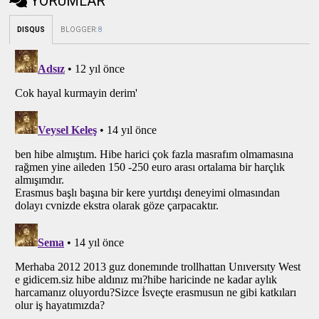
YORUMLAR
DISQUS
BLOGGER
:
8