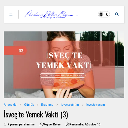
Anasayfa
Günlük
Erasmus
isveçte eğitim
isveçte yaşam
İsveç'te Yemek Vakti (3)
7 yorum paralanmış
Veysel Keleş
Perşembe, Ağustos 13