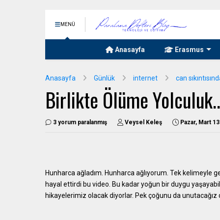
MENÜ
Anasayfa
Erasmus
Anasayfa
Günlük
internet
can sıkıntısın
Birlikte Ölüme Yolculuk..
3 yorum paralanmış
Veysel Keleş
Pazar, Mart 13
Hunharca ağladım. Hunharca ağlıyorum. Tek kelimeyle g
hayal ettirdi bu video. Bu kadar yoğun bir duygu yaşayab
hikayelerimiz olacak diyorlar. Pek çoğunu da unutacağız d