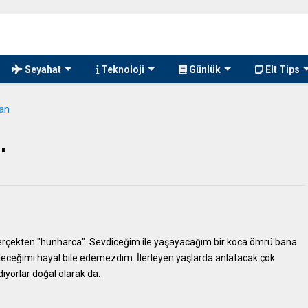
Seyahat
Teknoloji
Günlük
Elt Tips
dan
.
erçekten "hunharca". Sevdiceğim ile yaşayacağım bir koca ömrü bana
ileceğimi hayal bile edemezdim. İlerleyen yaşlarda anlatacak çok
iyorlar doğal olarak da.