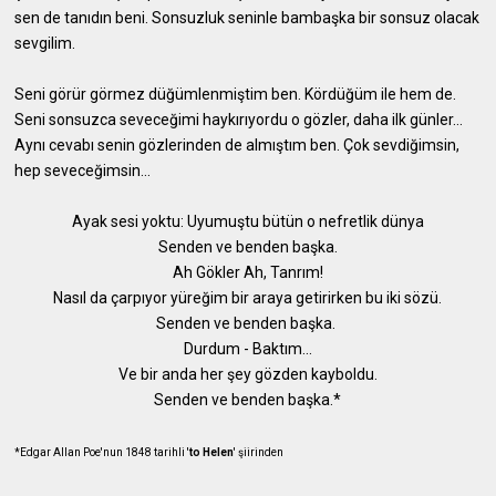
sen de tanıdın beni. Sonsuzluk seninle bambaşka bir sonsuz olacak
sevgilim.
Seni görür görmez düğümlenmiştim ben. Kördüğüm ile hem de.
Seni sonsuzca seveceğimi haykırıyordu o gözler, daha ilk günler...
Aynı cevabı senin gözlerinden de almıştım ben. Çok sevdiğimsin,
hep seveceğimsin...
Ayak sesi yoktu: Uyumuştu bütün o nefretlik dünya
Senden ve benden başka.
Ah Gökler Ah, Tanrım!
Nasıl da çarpıyor yüreğim bir araya getirirken bu iki sözü.
Senden ve benden başka.
Durdum - Baktım...
Ve bir anda her şey gözden kayboldu.
Senden ve benden başka.*
*Edgar Allan Poe'nun 1848 tarihli '
to Helen
' şiirinden