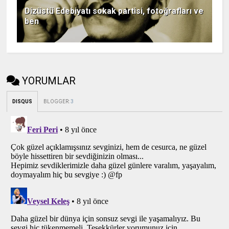
Dizüstü Edebiyatı sokak partisi, fotoğrafları ve
ben
YORUMLAR
DISQUS
BLOGGER
:
3