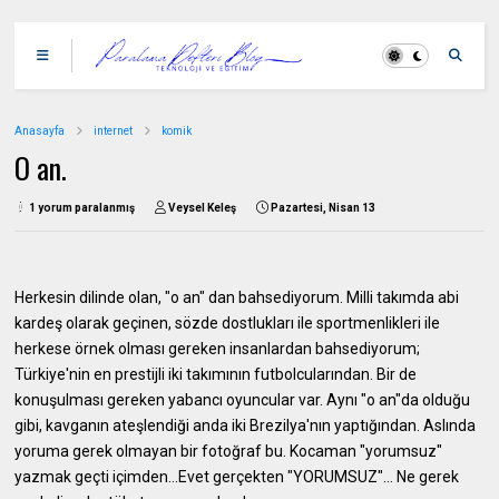
Anasayfa
internet
komik
O an.
1 yorum paralanmış
Veysel Keleş
Pazartesi, Nisan 13
Herkesin dilinde olan, "o an" dan bahsediyorum. Milli takımda abi
kardeş olarak geçinen, sözde dostlukları ile sportmenlikleri ile
herkese örnek olması gereken insanlardan bahsediyorum;
Türkiye'nin en prestijli iki takımının futbolcularından. Bir de
konuşulması gereken yabancı oyuncular var. Aynı "o an"da olduğu
gibi, kavganın ateşlendiği anda iki Brezilya'nın yaptığından. Aslında
yoruma gerek olmayan bir fotoğraf bu. Kocaman "yorumsuz"
yazmak geçti içimden...Evet gerçekten "YORUMSUZ"... Ne gerek