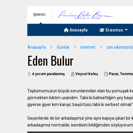
MENÜ
Anasayfa
Erasmus
Anasayfa
Günlük
internet
can sıkıntısın
Eden Bulur
4 yorum paralanmış
Veysel Keleş
Pazar, Temmu
Toplumumuzun büyük sorunlarından olan bu yumuşak ka
görmekten bıktım usandım. Tabii ki bahsettiğim şey başör
giyerse giyer kim karışır, başörtüsü tabii ki serbest olmal
Geçenlerde de bir arkadaşımız yine aynı kapıya çıkan bi
arkadaşımız normalde, kendisini bildiğimden söylüyorum. 