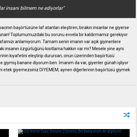
rlar insanı bilmem ne ediyorlar"
ının başörtüsüne laf atanları eleştiren, bırakın insanlar ne giyerse
avunan! Toplumumuzdaki bu sorunu evvela bir kaldırmamız gerekiyor
 kafamızı anlamıyorum. Tamam senin imanın var açık giyinenlere
i insanın özgürlüğünü kısıtlama hakkın var mı? Mesele yine aynı
irinin kıyafetini eleştirip durursan, onun üzerinden başörtüsü
ne giymiş banane diyorum ben. İmanım da var, giyenler günah işliyor
ini etek giyemezsiniz DİYEMEM, aynen diğerlerinin başörtüsü giymek