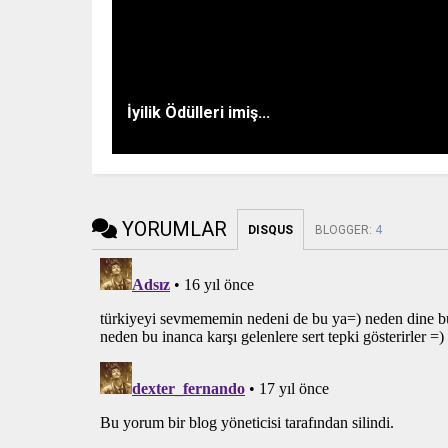
İyilik Ödülleri imiş...
YORUMLAR
DISQUS
BLOGGER
:
4