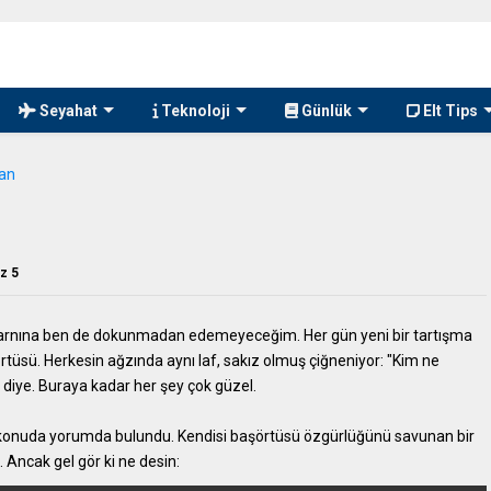
Seyahat
Teknoloji
Günlük
Elt Tips
dan
z 5
rnına ben de dokunmadan edemeyeceğim. Her gün yeni bir tartışma
tüsü. Herkesin ağzında aynı laf, sakız olmuş çiğneniyor: "Kim ne
ı" diye. Buraya kadar her şey çok güzel.
r konuda yorumda bulundu. Kendisi başörtüsü özgürlüğünü savunan bir
Ancak gel gör ki ne desin: